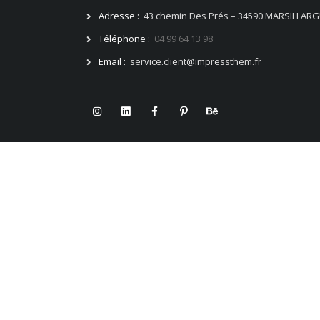
Adresse :
43 chemin Des Prés – 34590 MARSILLAR
Téléphone :
04 99 64 13 98
Email :
service.client@impressthem.fr