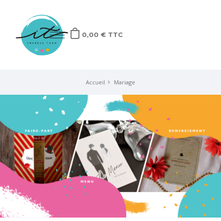
0,00 € TTC
ACCUEIL
Accueil
Mariage
Mariage
Naissance
Anniversaire
Autres
Pros
Sur-mesure