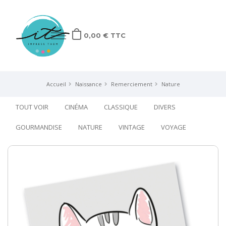
0,00 € TTC
ACCUEIL
Accueil
Naissance
Remerciement
Nature
Mariage
TOUT VOIR
CINÉMA
CLASSIQUE
DIVERS
Naissance
GOURMANDISE
NATURE
VINTAGE
VOYAGE
Anniversaire
Autres
Pros
Sur-mesure